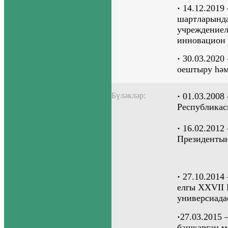
·
14.12.2019
шартларында
учреждениел
инновацион
·
30.03.2020 
оештыру һәм
Бүләкләр:
·
01.03.2008
Республикас
·
16.02.2012
Президенты
·
27.10.2014 
елгы XXVII 
универсиада
·
27.03.2015 
башкарган м