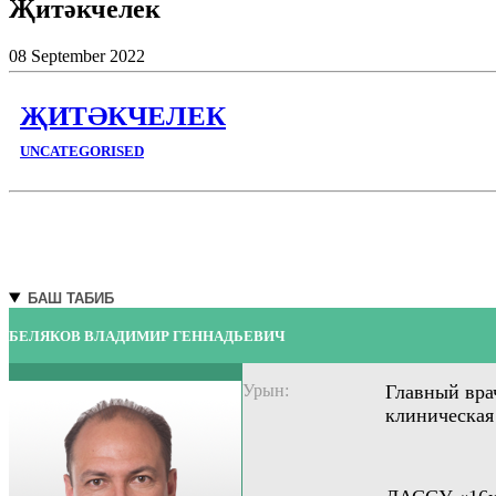
Җитәкчелек
08
September
2022
ҖИТӘКЧЕЛЕК
UNCATEGORISED
БАШ ТАБИБ
БЕЛЯКОВ ВЛАДИМИР ГЕННАДЬЕВИЧ
Урын:
Главный вра
клиническая