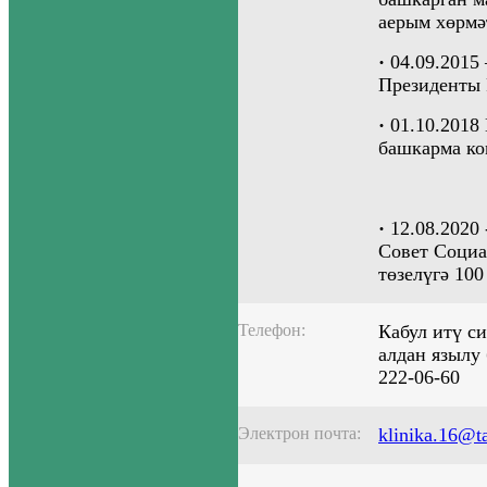
аерым хөрмә
·
04.09.2015
Президенты 
·
01.10.2018
б
ашкарма к
·
12.08.2020 
Совет Социа
төзелүгә 100
Телефон:
Кабул итү си
алдан язылу 
222-06-60
Электрон почта:
klinika.16@ta