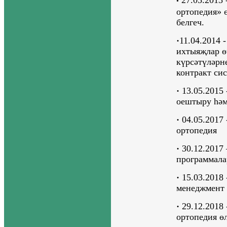
·
ортопедия»
белгеч
.
·
11.04.2014 
ихтыяҗлар ө
күрсәтүләрн
контракт си
·
13.05.2015 
оештыру һәм
·
04.05.2017 
ортопедия
·
30.12.2017 
программал
·
15.03.2018 
менеджмент
·
29.12.2018 
ортопедия ө