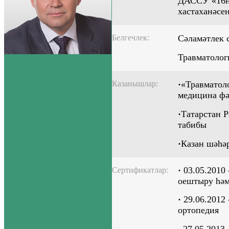
ДАССУ «16н
хастаханәсе
Белгечлек:
Сәламәтлек 
Травматолог
Казанышлар:
·
«Травматол
медицина фә
·
Татарстан 
табибы
·
Казан
ш
әһә
·
03.05.2010 
Сертификатлар:
оештыру һә
·
29.06.2012 
ортопедия
27.05.2013 