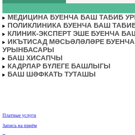
МЕДИЦИНА БУЕНЧА БАШ ТАБИБ У
ПОЛИКЛИНИКА БУЕНЧА БАШ ТАБИ
КЛИНИК-ЭКСПЕРТ ЭШЕ БУЕНЧА Б
ИКЪТИСАД МӘСЬӘЛӘЛӘРЕ БУЕНЧА
УРЫНБАСАРЫ
БАШ ХИСАПЧЫ
КАДРЛАР БҮЛЕГЕ БАШЛЫГЫ
БАШ ШӘФКАТЬ ТУТАШЫ
Платные услуги
Запись на приём