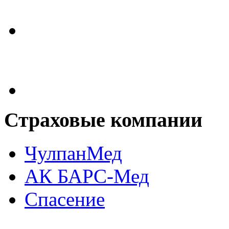
Страховые
компании
ЧулпанМед
АК БАРС-Мед
Спасение