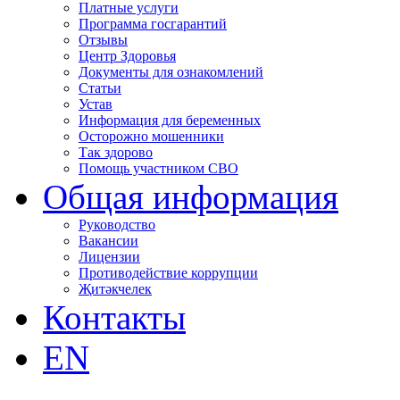
Платные услуги
Программа госгарантий
Отзывы
Центр Здоровья
Документы для ознакомлений
Статьи
Устав
Информация для беременных
Осторожно мошенники
Так здорово
Помощь участником СВО
Общая информация
Руководство
Вакансии
Лицензии
Противодействие коррупции
Җитәкчелек
Контакты
EN