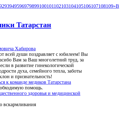
92
93
94
95
96
97
98
99
100
101
102
103
104
105
106
107
108
109
»
В
лики Татарстан
мовича Хабирова
т всей души поздравляет с юбилеем! Вы
асибо Вам за Ваш многолетний труд, за
несли в развитие гинекологической
дрости духа, семейного тепла, заботы
клон и признательность!
я к команде медиков Татарстана
необходимую помощь.
щественного здоровья и медицинской
го вскармливания