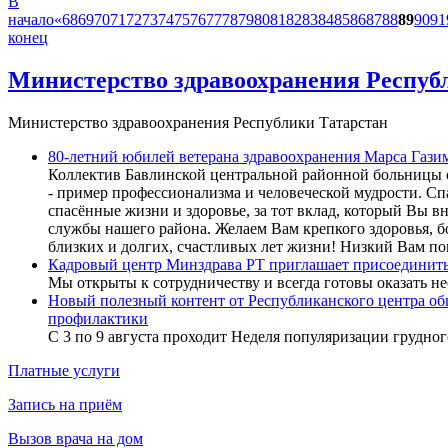
В
начало
«
68
69
70
71
72
73
74
75
76
77
78
79
80
81
82
83
84
85
86
87
88
89
90
91
конец
Министерство здравоохранения Респуб
Министерство здравоохранения Республики Татарстан
80-летний юбилей ветерана здравоохранения Марса Гази
Коллектив Бавлинской центральной районной больницы о
- пример профессионализма и человеческой мудрости. Сп
спасённые жизни и здоровье, за тот вклад, который Вы в
службы нашего района. Желаем Вам крепкого здоровья, бо
близких и долгих, счастливых лет жизни! Низкий Вам по
Кадровый центр Минздрава РТ приглашает присоединитьс
Мы открыты к сотрудничеству и всегда готовы оказать 
Новый полезный контент от Республиканского центра об
профилактики
С 3 по 9 августа проходит Неделя популяризации грудно
Платные услуги
Запись на приём
Вызов врача на дом