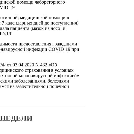
ицинской помощи лабораторного
OVID-19
логичной, медицинской помощи в
е 7 календарных дней до поступления)
ала пациента (мазок из носо- и
ID-19.
одимости предоставления гражданами
оронавирусной инфекции COVID-19 при
РФ от 03.04.2020 N 432 «Об
дицинского страхования в условиях
ных новой коронавирусной инфекцией»
ескими заболеваниями, болезнями
имся на заместительной почечной
 НЕДЕЛИ