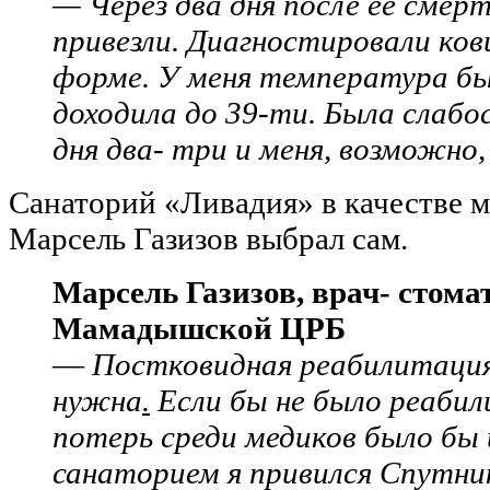
— Через два дня после ее смер
привезли. Диагностировали ко
форме. У меня температура бы
доходила до 39-ти. Была слабо
дня два- три и меня, возможно,
Санаторий «Ливадия» в качестве 
Марсель Газизов выбрал сам.
Марсель Газизов, врач- стома
Мамадышской ЦРБ
—
Постковидная реабилитация
нужна
.
Если бы не было реабил
потерь среди медиков было бы 
санаторием я привился Спутни