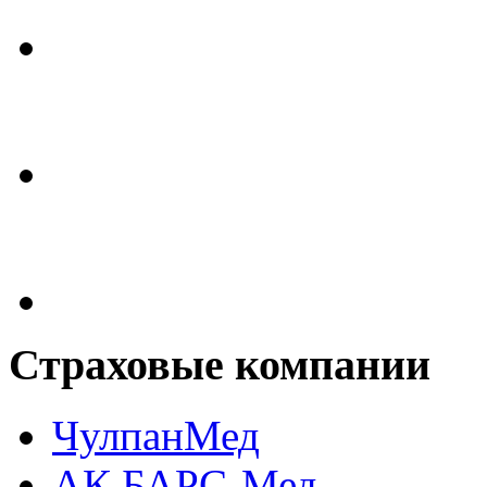
Страховые
компании
ЧулпанМед
АК БАРС-Мед