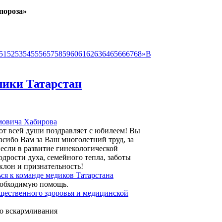
пороза»
51
52
53
54
55
56
57
58
59
60
61
62
63
64
65
66
67
68
»
В
лики Татарстан
мовича Хабирова
т всей души поздравляет с юбилеем! Вы
асибо Вам за Ваш многолетний труд, за
несли в развитие гинекологической
дрости духа, семейного тепла, заботы
клон и признательность!
я к команде медиков Татарстана
необходимую помощь.
щественного здоровья и медицинской
го вскармливания