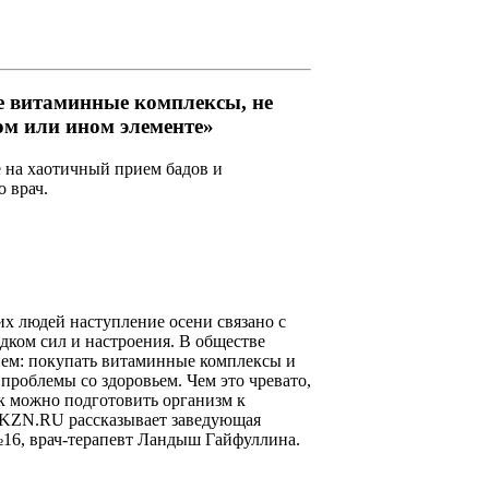
е витаминные комплексы, не
том или ином элементе»
 на хаотичный прием бадов и
 врач.
их людей наступление осени связано с
дком сил и настроения. В обществе
ием: покупать витаминные комплексы и
проблемы со здоровьем. Чем это чревато,
ак можно подготовить организм к
а KZN.RU рассказывает заведующая
16, врач-терапевт Ландыш Гайфуллина.