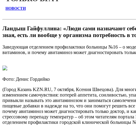
НОВОСТИ
Ландыш Гайфуллина: «Люди сами назначают себ
зная, есть ли вообще у организма потребность в 
Заведующая отделением профилактики больницы №16 – о моде
витаминов, и почему авитаминоз может диагностировать только
Фото: Денис Гордийко
(Город Казань KZN.RU, 7 октября, Ксения Швецова). Для мног
изменением самочувствия: потерей аппетита, сонливостью, упа
привыкли называть это авитаминозом и заниматься самолечен
пищевые добавки в надежде на то, что они помогут решить все 
почему авитаминоз может диагностировать только доктор, и к
стрессовому перепаду температур – об этом читателям портал
отделением профилактики городской клинической больницы №