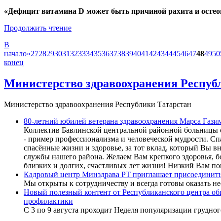
«Дефицит витамина D может быть причиной рахита и остео
Продолжить чтение
В
начало
«
27
28
29
30
31
32
33
34
35
36
37
38
39
40
41
42
43
44
45
46
47
48
49
50
конец
Министерство здравоохранения Респуб
Министерство здравоохранения Республики Татарстан
80-летний юбилей ветерана здравоохранения Марса Гази
Коллектив Бавлинской центральной районной больницы о
- пример профессионализма и человеческой мудрости. Сп
спасённые жизни и здоровье, за тот вклад, который Вы в
службы нашего района. Желаем Вам крепкого здоровья, бо
близких и долгих, счастливых лет жизни! Низкий Вам по
Кадровый центр Минздрава РТ приглашает присоединитьс
Мы открыты к сотрудничеству и всегда готовы оказать 
Новый полезный контент от Республиканского центра об
профилактики
С 3 по 9 августа проходит Неделя популяризации грудно